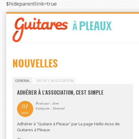
$hideparentlink=true
Skip
to
navigation
Skip
to
content
NOUVELLES
GENERAL
VIE DE L' ASSOCIATION
ADHÉRER À L'ASSOCIATION, CEST SIMPLE
Posté par : dom
01
Catégorie : General
janv.
Adhérer à "Guitare à Pleaux" par La page Hello Asso de
Guitares à Pleaux