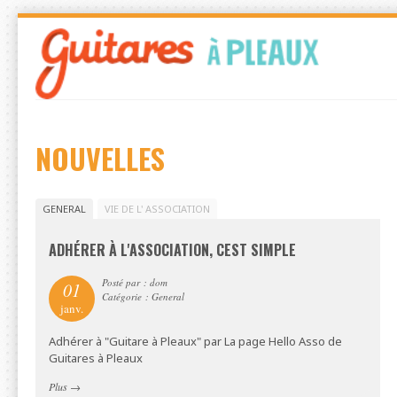
Skip
to
navigation
Skip
to
content
NOUVELLES
GENERAL
VIE DE L' ASSOCIATION
ADHÉRER À L'ASSOCIATION, CEST SIMPLE
Posté par : dom
01
Catégorie : General
janv.
Adhérer à "Guitare à Pleaux" par La page Hello Asso de
Guitares à Pleaux
Plus
→