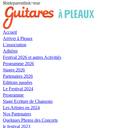
$hideparentlink=true
Skip
to
navigation
Skip
Accueil
to
Arriver à Pleaux
content
L'association
Adhérer
Festival 2026 et autres Activitiés
Programme 2026
Stages 2026
Partenaires 2026
Editions passées
Le Festival 2024
Programme
Stage Ecriture de Chansons
Les Artistes en 2024
Nos Partenaires
Quelques Photos des Concerts
le festival 2023