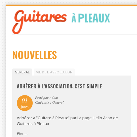
Skip
to
navigation
Skip
to
content
NOUVELLES
GENERAL
VIE DE L' ASSOCIATION
ADHÉRER À L'ASSOCIATION, CEST SIMPLE
Posté par : dom
01
Catégorie : General
janv.
Adhérer à "Guitare à Pleaux" par La page Hello Asso de
Guitares à Pleaux
Plus
→